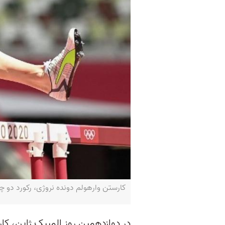
کارستن وارهولم دونده نروژی، رکورد دو چهارصد متر ب
در دوازدهمین روز المپیک ژاپن، کا