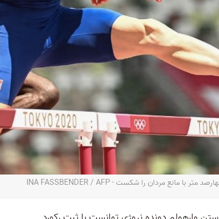
ا مانع مردان را شکست - INA FASSBENDER / AFP
رستن وارهولم دونده نروژی توانست با ثبت رکورد