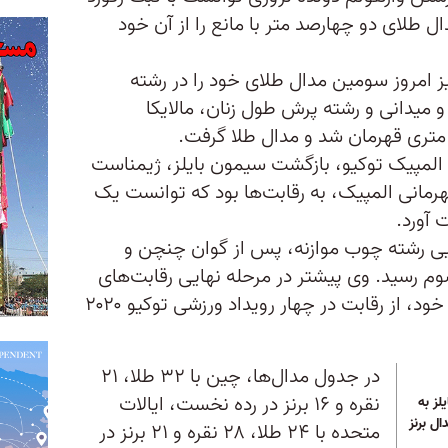
صدم ثانیه، مدال طلای دو چهارصد متر با مانع را از آن خود
نیز امروز سومین مدال طلای خود را در رشته
 میدانی و رشته پرش طول زنان، مالایکا
متری قهرمان شد و مدال طلا گرفت.
 المپیک توکیو، بازگشت سیمون بایلز، ژیمناست
هرمانی المپیک، به رقابت‌ها بود که توانست یک
 آورد.
له نهایی رشته چوب موازنه، پس از گوان چنچن و
م رسید. وی پیشتر در مرحله نهایی رقابت‌های
تیمی، جهت «حفظ سلامت روانی» خود، از رقابت در چهار رویداد ورزشی توکیو ۲۰۲۰
در جدول مدال‌ها، چین با ۳۲ طلا، ۲۱
نقره و ۱۶ برنز در رده نخست، ایالات
لز به
ل برنز
متحده با ۲۴ طلا، ۲۸ نقره و ۲۱ برنز در