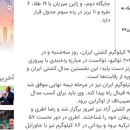
جایگاه دوم، و ژاپن میزبان با ۱۹ طلا، ۶
یک به
نقره و ۱۱ برنز در رده سوم جدول قرار
دارد.
محمدرضا گرایی به فینال وزن۶۷
محمدهادی ساروی فرنگی‌کار وزن ۹۷ کیلوگرم کشتی ایران، روز سه‌شنبه و در
دوازدهمین روز المپیک تابستانی ۲۰۲۰ توکیو، توانست در مبارزه رده‌بندی با پیروزی
رنز دست یابد؛ این نخستین مدال کشتی ایران و
ره از رقابت‌ها است.
آخرین
درضا گرایی فرنگی‌کار وزن ۶۷ کیلوگرم ایران نیز در مرحله نیمه نهایی موفق شد
ینال راه پیدا کند. وی باید برای کسب مدال
یب‌اف از اوکراین برود.
زن‌های ۵۷ و ۸۶ کیلوگرم کشتی آزاد نیز امروز برگزار شد و رضا اطری و
حسن یزدانی آزادکاران تیم ایران حریفان خود را شناختند. اطری در دور نخست ۵۷
کیلو باید به مصاف سلیمان آتلی از ترکیه برود و یزدانی در ۸۶ کیلوگرم نیز با جاورایل