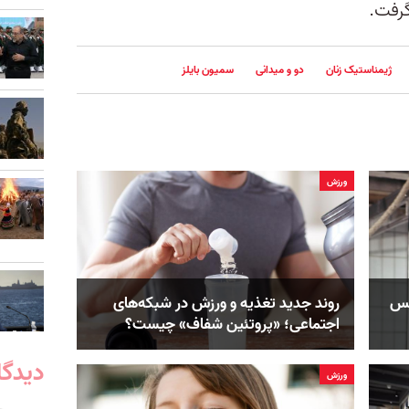
رفت.
ژیمناستیک زنان
دو و میدانی
سمیون بایلز
ورزش
کس
روند جدید تغذیه و ورزش در شبکه‌های
اجتماعی؛ «پروتئین شفاف» چیست؟
دیدگا
ورزش