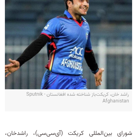
راشد خان، کریکت‌باز شناخته شده افغانستان - Sputnik
Afghanistan
شورای بین‌المللی کریکت (آی‌سی‌سی)، راشدخان،