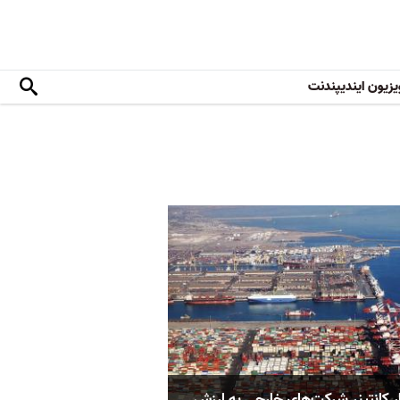
یزیون ایندیپندنت
زار کانتینر شرکت‌های خارجی به ارزش