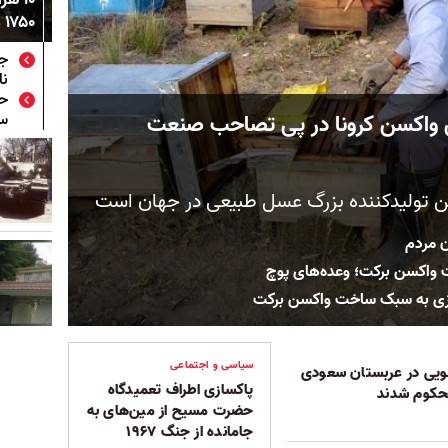
۱۷۵۰ میلیارد تومان در ایران مصادره شدند
جل
نا
حک
ن واکسن کرونا در پی تصاحب صنعت
سی
ین تولیدکننده بزرگ عسل طبیعی در جهان است
ن مردم
 واکسن برکت؛ وعده‌های پوچ
زی به سبک ساخت واکسن برکت
سیاسی و اجتماعی
شویی در عربستان سعودی
پاکسازی اطراف تعمیدگاه
حضرت مسیح از مین‌های به
جامانده از جنگ ۱۹۶۷