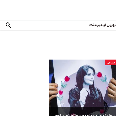
یزیون ایندیپندنت
جتماعی
خامنه‌ای و مواجهه محتاطانه مراجع