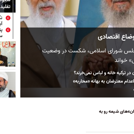
تقلید 
نگ
آب
پن
اوضاع اقتصادی
سر
 مجلس شورای اسلامی، شکست در وضعیت
» خواند
در ترکیه خانه و لباس نمی‌خرند؟
دام‌ معترضان به بهانه «محاربه»
ن‌»های شیعه رو به