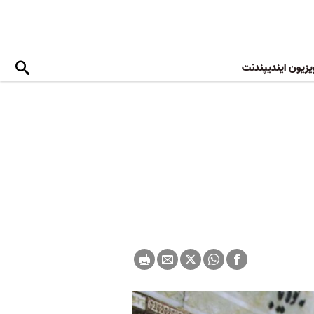
یزیون ایندیپندنت