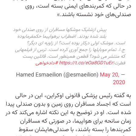
در حالی که کمربندهای ایمنی بسته است، روی
صندلی‌های خود نشسته باشند.»
پیش ازشلیک موشکها مسافران از روی صندلی خود
بلند شده بودند. اضطراب برهواپیما حکمفرمابوده
است. موشک اولی درکار بوده است؟ از زاویه ای دیگر؟
ج.ا. تمام موبایلها را جمع آوری کرده است. ترس از فیلمهایی
که منتشر می شود؟ قطعن همینطور است. قاتلین پست
فطرت!
https://t.co/eOa8GD1uEr
#دادخواهی
May 20,
— Hamed Esmaeilion (@esmaeilion)
2020
به گفته رئیس پزشکی قانونی اوکراین، این در حالی
است که اجساد مسافران روی زمین و بدون صندلی‌ پیدا
شده است. او در توضیح به این نکته اشاره می‌کند که در
زمان سانحه برای هواپیما، در صورتی که مسافران
کمربندها را بسته باشند، با صندلی‌هایشان سقوط