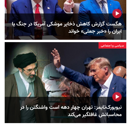
هگست گزارش کاهش ذخایر موشکی آمریکا در جنگ با
ایران را «خبر جعلی» خواند
سیاسی و اجتماعی
نیویورک‌تایمز: تهران چهار دهه است واشنگتن را در
محاسباتش غافلگیر می‌کند