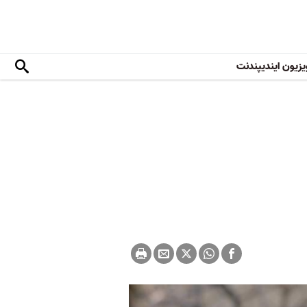
یزیون ایندیپندنت