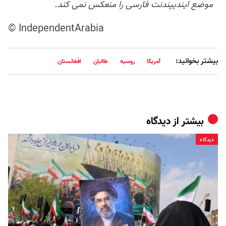
موضع ایندیپندنت فارسی را منعکس نمی کند.
© IndependentArabia
بیشتر بخوانید:
آمریکا
روسیه
طالبان
افغانستان
بیشتر از
دیدگاه
دیدگاه