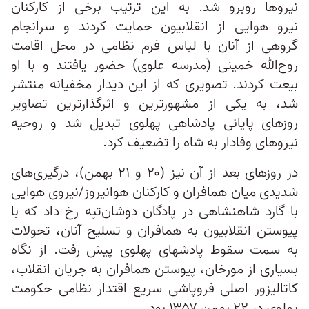
نیروها روبرو شد. به این ترتیب برخی از کارکنان
نیرو هوایی از انقلابیون حمایت کردند و سرانجام
گروهی از آنان با لباس فرم نظامی در محل اقامت
روح‌الله خمینی (مدرسه علوی) حضور یافتند و با او
بیعت کردند. تصویری که از این دیدار مخفیانه منتشر
شد، به یکی از مشهورترین و اثرگذارترین تصاویر
روزهای پایانی پادشاهی پهلوی تبدیل شد و روحیه
نیروهای وفادار به شاه را تضعیف کرد.
در روزهای بعد از آن نیز (۲۰ و ۲۱ بهمن)، درگیری‌های
شدیدی میان همافران و کارکنان هوانیروز/نیروی هوایی
با گارد شاهنشاهی در پادگان دوشان‌تپه رخ داد که با
پیوستن انقلابیون به همافران و تسلیح آنان، تحولات
به سمت سقوط پادشهای پهلوی پیش رفت. از نگاه
بسیاری از مورخان، پیوستن همافران به جریان انقلاب،
کاتالیزور اصلی فروپاشی سریع اقتدار نظامی حکومت
پهلوی در ۲۲ بهمن ۱۳۵۷ بود.