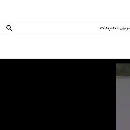
یزیون ایندیپندنت