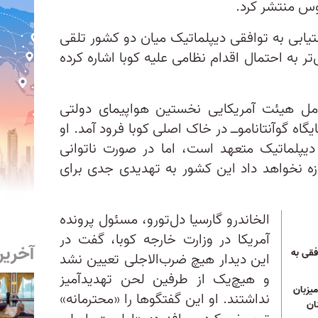
یوس منتشر کرد.
تیابی به توافقی دیپلماتیک میان دو کشور تلقی
ر به احتمال اقدام نظامی علیه کوبا اشاره کرده
امل هیئت آمریکایی نخستین هواپیمای دولتی
از سال ۲۰۱۶‌ــ‌ به‌جز پایگاه گوآنتانامو‌ــ در خاک اصلی کوبا فرود آمد. او
 دیپلماتیک متعهد است، اما در صورت ناتوانی
ازه نخواهد داد این کشور به تهدیدی جدی برای
الخاندرو گارسیا دل‌تورو، مسئول پرونده
آمریکا در وزارت خارجه کوبا، گفت در
آخرین
قی به
این دیدار هیچ ضرب‌الاجلی تعیین نشد
و هیچ‌یک از طرفین لحن تهدیدآمیز
یزبان
نداشتند. او این گفتگوها را «محترمانه»
ان