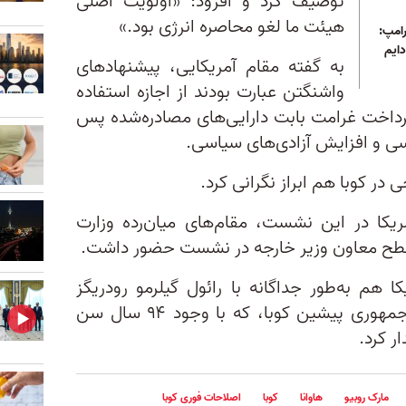
توصیف کرد و افزود: «اولویت اصلی
هیئت ما لغو محاصره انرژی بود.»
امپ:
ایم
به گفته مقام آمریکایی، پیشنهادهای
واشنگتن عبارت بودند از اجازه استفاده
 پرداخت غرامت بابت دارایی‌های مصادره‌شده پس
 در کوبا هم ابراز نگرانی کرد.
مریکا در این نشست، مقام‌های میان‌رده وزارت
 سطح معاون وزیر خارجه در نشست حضور داشت.
 هم به‌طور جداگانه با رائول گیلرمو رودریگز
کاسترو، نوه رائول کاسترو، رئیس‌جمهوری پیشین کوبا، که با وجود ۹۴ سال سن
ر کرد.
مارک روبیو
هاوانا
کوبا
اصلاحات فوری کوبا