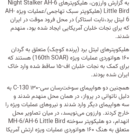
به گزارش وارزون، هلیکوپترهای Night Stalker AH-6
Little Bird (هلیکوپتر سبک تهاجمی/عملیات ویژه AH-
6 لیتل برد،نایت استاکر) در محل فرود موقت در ایران
که برای نجات خلبان آمریکایی ایجاد شده بود، منهدم
شدند.
هلیکوپترهای لیتل‌ برد (پرنده کوچک) متعلق به گردان
۱۶۰ هوانوردی عملیات ویژه (160th SOAR) هستند که
برای کمک به نجات خلبان اف-۱۵ ساقط شده وارد خاک
ایران شده بودند.
همچنین دو هواپیمای سوخت‌رسان سی-۱۳۰ C-130 به
دلیل ناتوانی در پرواز، در همان محل منهدم شدند و
سه هواپیمای دیگر وارد شدند و نیروهای عملیات ویژه را
خارج کردند. وارزون می‌نویسد، در میان تصاویر محل
انهدام، دو هلیکوپتر سوخته MH-6/AH-6 Little Bird
متعلق به هنگ ۱۶۰ هوانوردی عملیات ویژه ارتش آمریکا