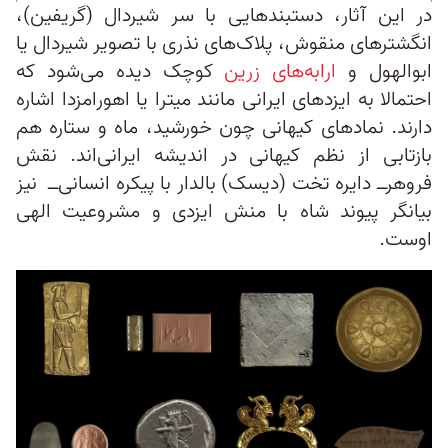
در این آثار، دستبندهایی با سر شیردال (گریفین)،
انگشترهای منقوش، پلاک‌های نذری با تصویر شیردال یا
ابوالهول و
ارابه‌های زرین
کوچک دیده می‌شود که
احتمالا به ایزدهای ایرانی مانند میترا یا اهورامزدا اشاره
دارند. نمادهای کیهانی چون خورشید، ماه و ستاره هم
بازتابی از نظم کیهانی در اندیشه ایرانی‌اند. نقش
فروهر‌ــ دایره تخت (دیسک) بالدار با پیکره انسانی‌ــ نیز
بیانگر پیوند شاه با منش ایزدی و مشروعیت الهی
اوست.