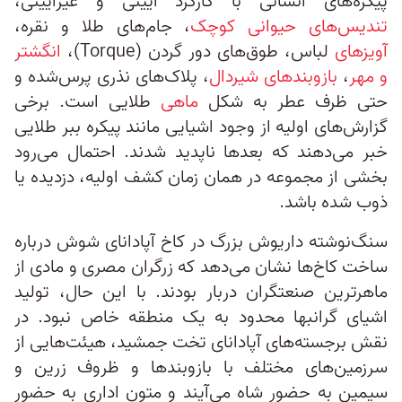
پیکره‌های انسانی با کارکرد آیینی و غیرآیینی،
تندیس‌های حیوانی کوچک
، جام‌های طلا و نقره،
آویزهای
لباس، طوق‌های دور گردن (Torque)،
انگشتر
و مهر
،
بازوبندهای شیردال
، پلاک‌های نذری پرس‌شده و
حتی ظرف عطر به شکل
ماهی
طلایی است. برخی
گزارش‌های اولیه از وجود اشیایی مانند پیکره ببر طلایی
خبر می‌دهند که بعدها ناپدید شدند. احتمال می‌رود
بخشی از مجموعه در همان زمان کشف اولیه، دزدیده یا
ذوب شده باشد.
سنگ‌نوشته داریوش بزرگ در کاخ آپادانای شوش درباره
ساخت کاخ‌ها نشان می‌دهد که زرگران مصری و مادی از
ماهرترین صنعتگران دربار بودند. با این‌ حال، تولید
اشیای گرانبها محدود به یک منطقه خاص نبود. در
نقش برجسته‌های آپادانای تخت جمشید، هیئت‌هایی از
سرزمین‌های مختلف با بازوبندها و ظروف زرین و
سیمین به حضور شاه می‌آیند و متون اداری به حضور