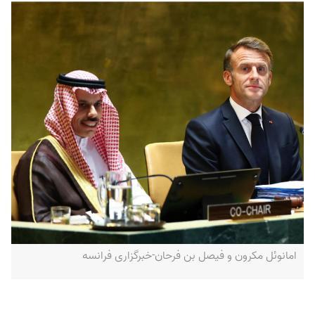
امانوئل مکرون و فیصل بن فرحان-خبرگزاری فرانسه