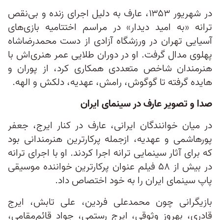
در شهریور ۱۳۵۳، عارف به دلیل اجرای زنده و بی‌نقص
ترانه «به امید دیدار» در مراسم اختتامیه بازی‌های
آسیایی تهران در ورزشگاه آزادی از دست محمدرضاشاه
پهلوی مدال گرفت. او در دوران طلایی عمر هنری‌اش با
هنرمندان شاخص متعددی همکاری کرد، از پوران و
هایده گرفته تا گوگوش، رامش، عهدیه، دلکش و الهه.
صدا و تصویر عارف در سینمای ایران
در میان خوانندگان ایرانی، عارف در کنار ایرج، جعفر
پورهاشمی و عهدیه، ازجمله پرکارترین هنرمندانی بود
که برای آثار سینمایی ترانه اجرا کردند. او با اجرای ترانه
در بیش از ۵۸ فیلم عنوان پرکارترین خواننده موسیقی
پاپ سینمای ایران را به خود اختصاص داد.
بازیگرانی چون محمدعلی فردین، علی تابش، ایرج
قادری، بهروز وثوقی، ایرج رستمی، جواد قائم‌مقامی،