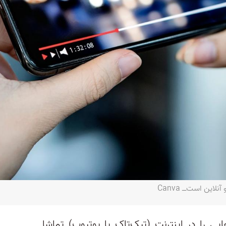
ین است‌ــ Canva
ایی را در اینترنت (تیک‌تاک یا یوتیوب) تماشا