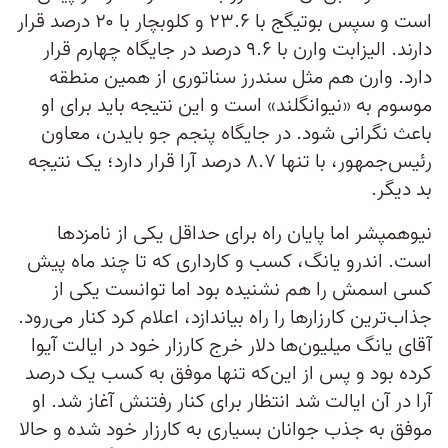
است و سپس بوتیگج با ۲۳.۶ و کلوبچار با ۲۰ درصد قرار
دارند. الیزابت وارن با ۹.۶ درصد در جایگاه چهارم قرار
دارد. وارن هم مثل سندرز سناتوری از همین منطقه
موسوم به «نیوانگلند» است و این نتیجه باید برای او
باعث نگرانی شود. در جایگاه پنجم جو بایدن، معاون
رئیس‌جمهور، با تنها ۸.۷ درصد آرا قرار دارد؛ یک نتیجه
بد دیگر.
نیوهمپشر اما پایان راه برای حداقل یکی از نامزدها
است. اندرو یانگ، کسب و کارداری که تا چند ماه پیش
کسی اسمش را هم نشنیده بود اما توانست یکی از
جذاب‌ترین کارزارها را راه بیاندازد، اعلام کرد کنار می‌رود.
آقای یانگ میلیون‌ها دلار خرج کارزار خود در ایالت آیوا
کرده بود و پس از این‌که تنها موفق به کسب یک درصد
آرا در آن ایالت شد انتظار برای کنار رفتنش آغاز شد. او
موفق به جذب جوانان بسیاری به کارزار خود شده و حالا