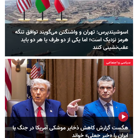
اسوشیتدپرس: تهران و واشنگتن می‌گویند توافق تنگه
هرمز نزدیک است؛ اما یکی از دو طرف یا هر دو باید
عقب‌نشینی کنند
سیاسی و اجتماعی
هگست گزارش کاهش ذخایر موشکی آمریکا در جنگ با
ایران را «خبر جعلی» خواند