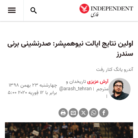
اولین نتایج ایالت نیوهمپشر:‌ صدرنشینی برنی
سندرز
آندرو یانگ کنار رفت
آرش عزیزی
تاریخدان و
چهارشنبه ۲۳ بهمن ۱۳۹۸
مترجم
@arash_tehran
برابر با ۱۲ فِورِیه ۲۰۲۰ ۵:۰۰