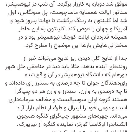
موفق شد دوباره به کارزار برگردد. آن شب در نیوهمپشر،
سناتور ایالت همسایه ماساچوست، پل سونگاس، اول
شد اما کلینتون به رینگ برگشت تا نهایتا پیروز شود و
آمریکا و جهان را عوض کند. کلینتون به این خاطر
همیشه قدرددان ایالت کوچک نیوهمپشر بود و در
سخنرانی‌هایش بارها این موضوع را مطرح کرد.
جدا از نتایج کلی دیدن ریز نتایج می‌تواند خبر از
روندهای آینده بدهد. مثلا باید دید در مناطقی مثل شهر
دورهام که دانشگاه نیوهمپشر در آن واقع شده
رای‌دهندگان جوان تا چه درصدی به سندرز رای داده‌اند و
تا چه درصدی به وارن. سندرز و وارن هر دو چپ‌گرا
هستند گرچه اولی سوسیالیست و مخالف سرمایه‌داری
است و دومی خود را لیبرال و طرفدار نظام بازار آزاد
می‌داند. چهره‌های مشهور چپ‌گرای کنگره همچون
الکساندرا اوکاسیا کورتز، نماینده کنگره از نیویورک،