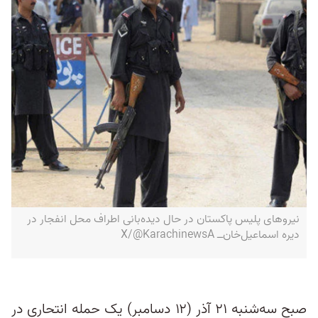
نیروهای پلیس پاکستان در حال دیده‌بانی اطراف محل انفجار در
دیره اسماعیل‌خان‌ــ X/@KarachinewsA
صبح سه‌شنبه ۲۱ آذر (۱۲ دسامبر) یک حمله انتحاری در