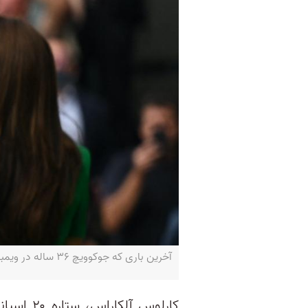
آخرین باری که جوکوویچ ۳۶ ساله در ویمبلدون شکست خورد، آلکاراس کودکی ۱۰ ساله بود -REUTERS/Dylan Martinez‌
کارلوس آل