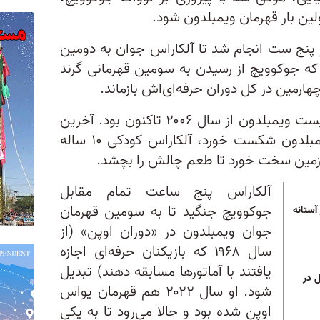
لین بار قهرمان ویمبلدون شود.
ر پنج ست انجام شد تا آلکاراس جوان به دومین
 که جوکوویچ از رسیدن به سومین قهرمانی گرند
آلکاراس ۲۰ ساله جوان‌ترین فینالیست ویمبلدون از سال ۲۰۰۶ تاکنون بود. ‌آخرین
باری که جوکوویچ ۳۶ ساله در ویمبلدون شکست خورد، آلکاراس کودکی ۱۰ ساله
به زمین سخت خورد تا طعم چالش را بچشد.
آلکاراس پنج ساعت تمام مقابل
جوکوویچ جنگید تا به سومین قهرمان
آستانه
جوان ویمبلدون در «دوران اوپن» (از
سال ۱۹۶۸ که بازیکنان حرفه‌ای اجازه
یافتند با آماتورها مسابقه دهند) تبدیل
س زیر ۲۱ سال در
شود. او سال ۲۰۲۲ هم قهرمان یواس
اوپن شده بود و حالا می‌رود تا به یکی