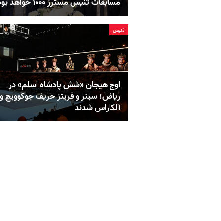
مسابقات تنیس مسترز ۱۰۰۰ خواهد بود
تنيس
اوج هیجان «شش پادشاه اسلم» در
ریاض؛ سینر و فریتز حریف جوکوویچ و
آلکاراس شدند