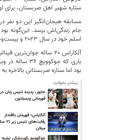
ستاره شهیر اهل صربستان، برای او
مسابقه هیجان‌انگیز این دو نفر د
جام زندگی‌اش برسد. این‌گونه بود
اسلم خود در سال ۲۰۲۳ و بیست‌وچهارمین در کل دوران حرفه‌ای‌اش بازماند.
بود اما ستاره صربستانی بالاخره 
بیشتر بخوانید
جابور، پدیده تنیس زنان در 
قهرمانی ویمبلدون
آلکاراس؛ قهرمان بااقتدار
رقابت‌های تنی
میلان
جوکوویچ رکوردشکن تشنه