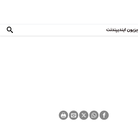
یزیون ایندیپندنت