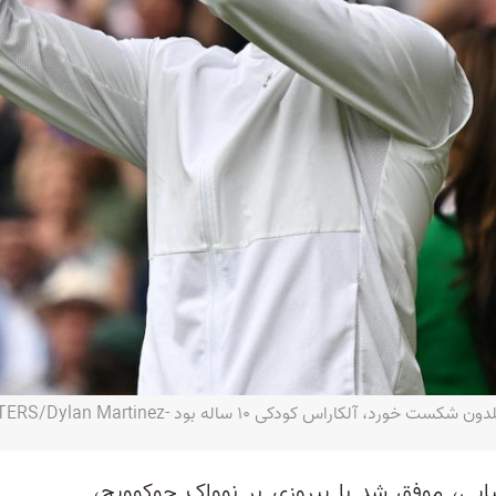
کاراس، ستاره ۲۰ اسپانیایی، موفق شد با پیروزی بر نوواک جوکوویچ،