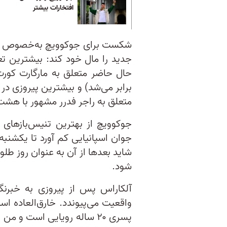
افتخارات بیشتر
شکست برای جوکوویچ به‌خصوص به ا
جدید را مال خود کند: بیشترین تع
حال حاضر متعلق به مارگارت کور
برابر می‌شد) و بیشترین پیروزی د
متعلق به راجر فدرر مشهور با هشت
جوکوویچ از بهترین تنیس‌بازهای 
جوان اسپانیایی کم آورد تا یکشنب
شاید بعدها از آن به عنوان روز طل
شود.
آلکاراس پس از پیروزی به خبرنگ
واقعیت می‌پیوندد. خارق‌العاده اس
پسری ۲۰ ساله رویایی است و