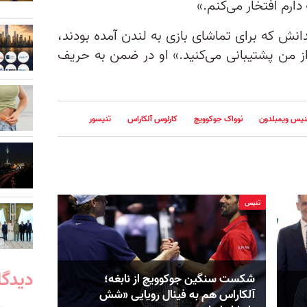
دارم افتخار می‌کنم.»
انش که برای تماشای بازی به لندن آمده بودند،
از من پشتیبانی می‌کنید.» او در ضمن به حریف
نیس ویمبلدون
نوواک جوکوویچ
کارلوس آلکاراس
تنیسور
تنيس
دیدگا
شکست سنگین جوکوویچ از نابغه؛
آلکاراس هم به فینال رویایی «شش