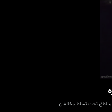
0
seconds
‌
of
2
minutes,
0
Volume
ر مناطق تحت تسلط مخالفان،
90%