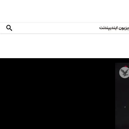
یزیون ایندیپندنت