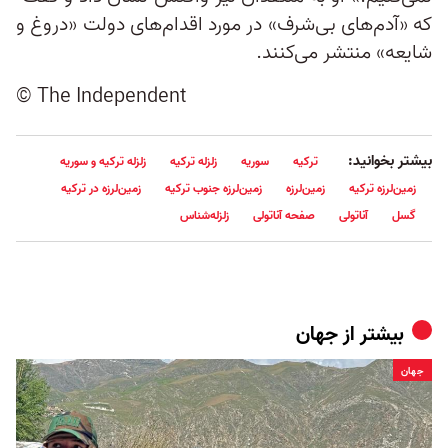
که «آدم‌های بی‌شرف» در مورد اقدام‌های دولت «دروغ و
شایعه» منتشر می‌کنند.
© The Independent
بیشتر بخوانید:
ترکیه
سوریه
زلزله ترکیه
زلزله ترکیه و سوریه
زمین‌لرزه ترکیه
زمین‌لرزه
زمین‌لرزه جنوب ترکیه
زمین‌لرزه در ترکیه
گسل
آناتولی
صفحه آناتولی
زلزله‌شناس
بیشتر از
جهان
جهان