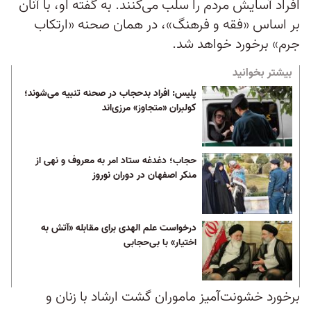
افراد آسایش مردم را سلب می‌کنند. به گفته او، با آنان
بر اساس «فقه و فرهنگ»، در همان صحنه «ارتکاب
جرم» برخورد خواهد شد.
بیشتر بخوانید
پلیس: افراد بدحجاب در صحنه تنبیه می‌شوند؛
کولبران «متجاوز» مرزی‌اند
حجاب؛ دغدغه ستاد امر به‌ معروف و نهی از
منکر اصفهان در دوران نوروز
درخواست علم الهدی برای مقابله «آتش به
اختیار» با بی‌حجابی
برخورد خشونت‌آمیز ماموران گشت ارشاد با زنان و