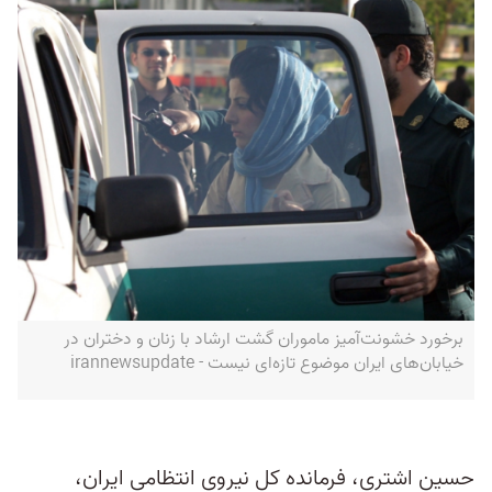
برخورد خشونت‌آمیز ماموران گشت ارشاد با زنان و دختران در
خیابان‌های ایران موضوع تازه‌ای نیست - irannewsupdate
حسین اشتری، فرمانده کل نیروی انتظامی ایران،