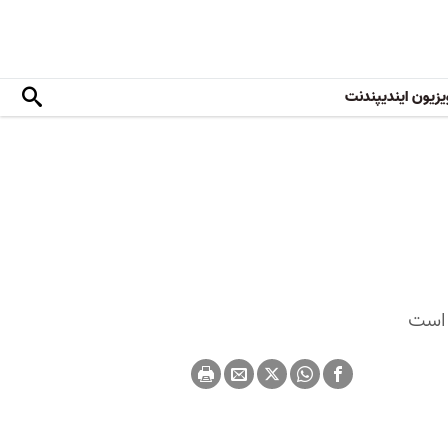
یزیون ایندیپندنت
ه است