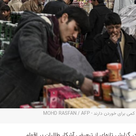
دن دارند - MOHD RASFAN / AFP
ر گزارش تازه‌ای از تبعیض آشکار طالبان بر اقوام