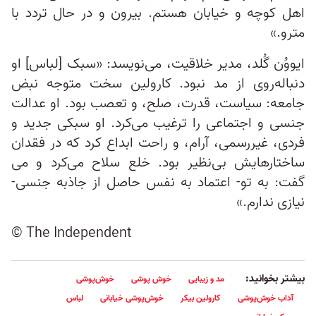
اهل کوچه و خیابان هستم. بیرون و در حال تردد با
مترو.»
ایووُن گُلد، مدیر خلاقیت، می‌نویسد: «سبک [لباس] او
دنباله‌روی از مد نبود. کارولین سخت متوجه نبض
جامعه: سیاست، قدرت، صلح، و تعصب بود. او عدالت
جنسی و اجتماعی را ترغیب می‌کرد. او سبکی جدید و
فردی، غیررسمی، آرام، و راحت ابداع کرد که در فقدان
ساختارهایش بی‌نظیر بود. خلع سلاح می‌کرد و می
گفت: به تو- اعتماد به نفس حاصل از جاذبه جنسی-
نیازی ندارم.»
© The Independent
بیشتر بخوانید:
مد و زیبایی
خوش پوشی
خوش‌پوشی
آداب خوش‌پوشی
کارولین بیکر
خوش‌پوشی خیابانی
لباس