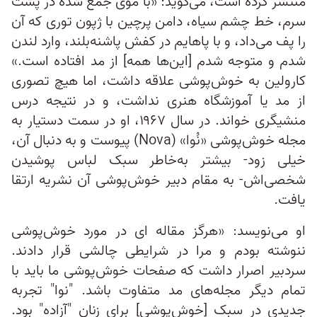
منتشر کرده است، می‌گوید: «با موی جمع شده در پشت
سرم، خط چشم سیاه، دامن پرچین با ژپون توری که آن
را پف می‌داد، و با پاهایم در کفش پاشنه‌بلند، وارد لندن
شدم و متوجه شدم [این‌ها همه] از مد افتاده است.»
کارولین به خوش‌پوشی علاقه داشت، اما هیچ تصوری
از مد یا آموزشگاه هنری نداشت، و در نتیجه درس
منشیگری خواند. در سال ۱۹۶۷، او در سمت دستیار به
مجله خوش‌پوشی «نُوا» (Nova) پیوست و به دنبال آن،
خیلی زود- بیشتر به‌خاطر سبک لباس پوشیدن
شخصی‌اش- به مقام دبیر خوش‌پوشی آن نشریه ارتقا
یافت.
او می‌نویسد: «هرگز مقاله ای در مورد خوش‌پوشی
ننوشته بودم و مرا در شرایطی چالشی قرار دادند.
سردبیر اصرار داشت که صفحات خوش‌پوشی ما باید با
تمام دیگر مجله‌های مد متفاوت باشد. "نوا" تجربه
جدیدی در سبک [خوش‌پوشی] برای زنان "آزاده" بود.