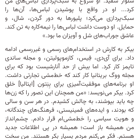
شلوار سفید. او شروع به سبک‌پردازی لباس‌های من
کرد... او در واقع با پوشیدن لباس‌ها، آن‌ها را
سبک‌پردازی می‌کرد؛ پلیورها به دور گردن، شال، و
حمایل. او دوست داشت لباس‌ها را نیمه‌کاره به تن کند.
عاشق جوراب‌های شل و آویزان ما بود.»
بیکر به کارش در استخدام‌های رسمی و غیررسمی ادامه
داد. برای آی‌دی، فِیس، کازموپولیتن، و مجله ساندی
تایمز کار کرد. اما بیش از حد آنارشیست بود که برای
مجله ووگ بریتانیا کار کند که خط‌مشی تجارتی داشت.
او برنامه‌های موفقیت‌آمیزی برای بِنِتون [ایتالیا] خلق
کرد. بیکر می‌نویسد: «من همچنان این تصور را که زن‌ها
چه باید بپوشند، به چالش کشیدم. در هر سن و سالی
که بودند، و ایده‌های فمینیستی، فرهنگ‌های چندگانه،
و هویت سیاسی را خط‌مشی‌ام قرار دادم. چشم‌انداز
من همیشه باز است؛ همیشه در پی اطلاعات جدید
هستم. فکر می‌کنم مردم بسیار بکر هستند. من سخت