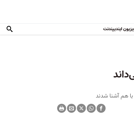
یزیون ایندیپندنت
داند