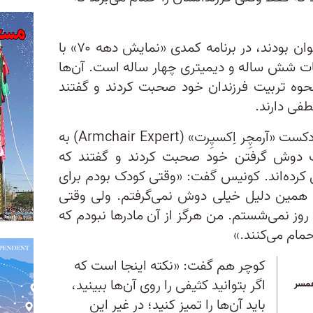
این زوج که در دهه ۹۰، وقتی نوجوان بودند، در برنامه کمدی «نمایش دهه ۷۰» با
ایات شش ساله و دیمیتری چهار ساله است. آن‌ها
وه تربیت فرزندان خود صحبت کردند و گفتند
طفی دارند.
کونیس و کوچر هنگام حضور در پادکست «آرمچِر اِکسپِرت» (Armchair Expert) به
ات دوش گرفتن خود صحبت کردند و گفتند که
ل کرده‌اند. کونیس گفت: «وقتی کودک بودم برای
 همین دلیل خیلی دوش نمی‌گرفتم. ولی وقتی
روز نمی‌شستم. من هرگز از آن مادرها نبودم که
 حمام می‌کنند.»
کوچر هم گفت: «نکته اینجا است که
اگر بتوانید کثیفی را روی آن‌ها ببینید،
همسر
باید آن‌ها را تمیز کنید؛ در غیر این