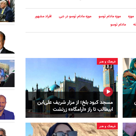
موزه
موزه مادام توسو
موزه مادام توسو در دبی
افراد مشهور
ه
مادام توسو
فرهنگ و هنر
مسجد کبود بلخ؛ از مزار شریف علی‌ابن
ابیطالب تا راز «آرامگاه» زرتشت
فرهنگ و هنر