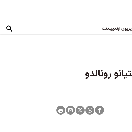
یزیون ایندیپندنت
انو رونالدو