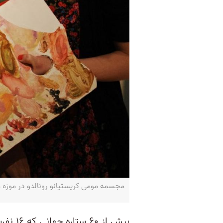
مجسمه مومی کریستیانو رونالدو در موزه مادادم توسو ل
بیش از 