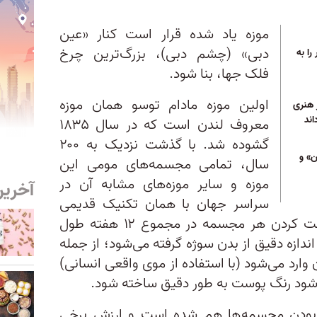
موزه یاد شده قرار است کنار «عین
دبی» (چشم دبی)، بزرگ‌ترین چرخ
را به
فلک جها، بنا شود.
اولین موزه مادام توسو همان موزه
ر هنری
اند
معروف لندن است که در سال ۱۸۳۵
گشوده شد. با گذشت نزدیک به ۲۰۰
ن» و
سال، تمامی مجسمه‌های مومی این
موزه و سایر موزه‌های مشابه آن در
آخرین
سراسر جهان با همان تکنیک قدیمی
مادام توسو ساخته می‌شوند. درست کردن هر مجسمه در مجموع ۱۲ هفته طول
ی‌کشد و در طول ساخت آن، ۵۰۰ اندازه دقیق از بدن سوژه گرفته می‌شود؛ از جمله
وارد می‌شود (با استفاده از موی واقعی انسانی)
‌شود رنگ پوست به طور دقیق ساخته شود.
 بودن مجسمه‌ها هم شده است و ارزش برخی