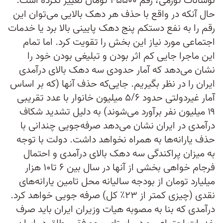
نوسانات تورمی، رقم ۴۵۵۰۰ تومان تغییر نکرده است.
حال آنکه در واقع با حذف هر دهک بالایی می‌توان این
رقم را به نفع دستکم پنج دهک پایینی بالا برد یا خدمات
اجتماعی مورد نیاز این بخش را تقویت کرد. اما تمام
این ماجرا جایی کم اثر بودن و تبلیغی بودن خود را
نشان می‌دهد که آمار حدودی سه دهک بالای درآمدی
ایران را در نظر بگیریم. جایی‌که حذف آنها (که بر اساس
آمار غیردولتی حدود ۵/۶ میلیون خانوار با عدد تقریبی
۱۹ میلیون نفر برآورد می‌شوند) به دلیل تشدید شکاف
درآمدی در ایران نشان می‌دهد صرفه‌جویی چندانی با
حذف یارانه‌ها به همراه نخواهد داشت. دولت با توجه
به میزان پراکندگی سه دهک بالای درآمدی و احتمال
فرجام خواهی بخشی از آنها در سال بین ۶ تا۱۰ هزار
میلیارد تومان از بودجه سالیانه محل تامین یارانه‌های
نقدی (چیزی کمتر از ۲۳٪ کل) صرفه جویی خواهد کرد.
درآمدی که بنا به مصوبه هیات وزیران ایران باید صرف