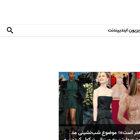
یزیون ایندیپندنت
نر است»؛ موضوع شب‌نشینی مد
تروپولیتن به میزبانی نیکول کیدمن و