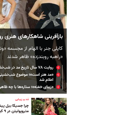
بازآفرینی شاهکارهای هنری ر
کایلی جنر با الهام از مجسمه «و
«راهبه روبندزده» ظاهر شدند
روایت ۷۸ سال تاریخ مد در شب‌نشینی مد موزه متروپولیتن
«مد هنر است»؛ موضوع شب‌نشینی مد
اعلام شد
«زیبای خفته»؛ ستاره‌ها با چه ظا
مُد و زیبایی
چرا جسیکا بیل پیش
متروپولیتن در ۹ کیلوگرم نمک حمام کرد؟