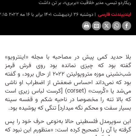
ریکاردو تیسی، مدیر خلاقیت «بربری»، بر تن داشت
ایندیپندنت فارسی
دوشنبه ۲۶ اردیبهشت ۱۴۰۱ برابر با ۱۶ مه ۲۰۲۲ ۱۷:۱۵
بلا حدید کمی پیش در مصاحبه با مجله «اینترویو»
گفته بود که چیزی نمانده بود روی فرش قرمز
شب‌نشینی موزه متروپولیتن ۲۰۲۲ از حال برود، و گفته
بود که نمی‌داند احساس ضعفش از اضطراب او ناشی
می‌شد یا «کُرسِت» (corset) [کرست لباس زیری است
که بالا تنه را مخصوصا در ناحیه شکم و قفسه سینه
بسیار سفت و محکم نگه میدارد] تنگی که پوشیده بود.
این سوپرمدل فلسطینی حالا به‌نوعی حرف خود را پس
گرفته یا آن را تصحیح کرده است: «منظورم این نبود که