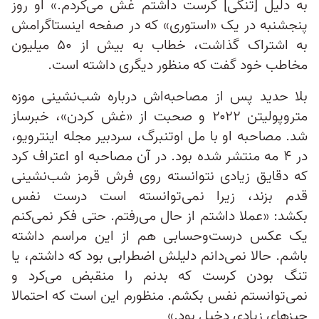
به‌ دلیل [تنگی] کرست داشتم غش می‌کردم.» او روز
پنجشنبه در یک «استوری»‌ که در صفحه اینستاگرامش
به اشتراک گذاشت، خطاب به بیش از ۵۰ میلیون
مخاطب خود گفت که منظور دیگری داشته است.
بلا حدید پس از مصاحبه‌اش درباره شب‌نشینی موزه
متروپولیتن ۲۰۲۲ و صحبت از «غش کردن»، خبرساز
شد. مصاحبه او با مل اوتنبرگ، سردبیر مجله اینترویو،
در ۴ مه منتشر شده بود. در آن مصاحبه او اعتراف کرد
که دقایق زیادی نتوانسته روی فرش قرمز شب‌نشینی
قدم بزند، زیرا نمی‌توانسته است درست نفس
بکشد: «عملا داشتم از حال می‌رفتم. حتی فکر نمی‌کنم
یک عکس درست‌وحسابی هم از این مراسم داشته
باشم. حالا نمی‌دانم دلیلش اضطرابی بود که داشتم، یا
تنگ بودن کرست که بدنم را منقبض می‌کرد و
نمی‌توانستم نفس بکشم. منظورم این است که احتمالا
چیزهای زیادی دخیل بود.»