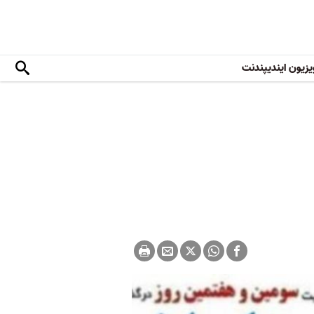
یزیون ایندیپندنت