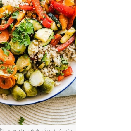
عکس تزیینی، یک بشقاب غذای سالم‌ــ Pexels