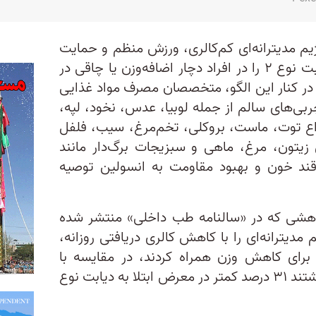
م مدیترانه‌ای کم‌کالری، ورزش منظم و حمایت
تغذیه‌ای می‌تواند خطر ابتلا به دیابت نوع ۲ را در افراد دچار اضافه‌وزن یا چاقی در
هش دهد. در کنار این الگو، متخصصان مصرف مواد غذایی
ربی‌های سالم از جمله لوبیا، عدس، نخود، لپه،
نواع توت، ماست، بروکلی، تخم‌مرغ، سیب، فلفل
ن زیتون، مرغ، ماهی و سبزیجات برگ‌دار مانند
قند خون و بهبود مقاومت به انسولین توصیه
ژوهشی که در «سالنامه طب داخلی» منتشر شده
دیترانه‌ای را با کاهش کالری دریافتی روزانه،
رای کاهش وزن همراه کردند، در مقایسه با
افرادی که فقط رژیم مدیترانه‌ای داشتند ۳۱ درصد کمتر در معرض ابتلا به دیابت نوع