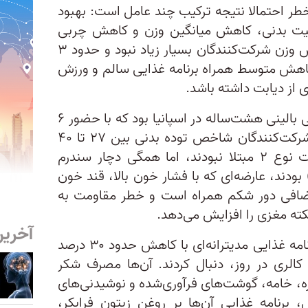
ر احتمالا نتیجه ترکیب چند عامل است: بهبود
لیت بدنی، کاهش میانگین وزن و کاهش چربی
شکمی. در پژوهش یادشده، کاهش وزن شرکت‌کنندگان بسیار زیاد نبود و حدود ۳
 کاهش متوسط همراه برنامه غذایی سالم و ورزش
 از دیابت داشته باشد.
این پژوهش بخشی از یک کارآزمایی بالینی هشت‌ساله در اسپانیا بود که با حضور ۶
هزار و ۸۷۴ نفر انجام شد. همه شرکت‌کنندگان شاخص توده بدنی بین ۲۷ تا ۴۰
داشتند و در آغاز مطالعه به دیابت نوع ۲ مبتلا نبودند، اما همگی دچار سندرم
بودند، عارضه‌ای که با فشار خون بالا، قند خون
اضافی دور شکم همراه است و خطر مقاومت به
کته مغزی را افزایش می‌دهد.
آخرین
در گروه مداخله، شرکت‌کنندگان برنامه غذایی مدیترانه‌ای با کاهش حدود ۳۰ درصد
الری دریافتی، معادل حدود ۶۰۰ کالری در روز، دنبال کردند. آن‌ها مصرف شکر
ره، خامه، گوشت‌های فرآوری‌شده و نوشیدنی‌های
، برنامه غذایی آن‌ها بر روغن زیتون فرابکر،