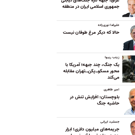
عراق؛ جبهه تازه جنگ‌های نیابتی
جمهوری اسلامی ایران در منطقه
علیرضا نوری‌زاده
حالا که دیگر مرغ طوفان نیست
زینب ریبوا
یک جنگ، چند جبهه؛ آمریکا با
محور مسکوــ‌پکن‌ــ‌تهران مقابله
می‌کند
امیر طاهری
بلوچستان: افزایش تنش در
حاشیه جنگ
جمشید ایرانی
جریمه‌های میلیون دلاری؛ ابزار