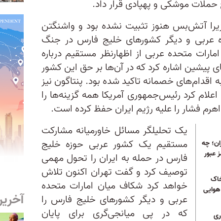
 حملات موشکی و پهپادی قرار داد.
 زیرا آتش‌بس هنوز تثبیت نشده بود و واشنگتن
ده عربی و دیگر کشورهای خلیج فارس در جنگ
مارات متحده عربی از اظهارنظر مستقیم درباره
ای پیشین اشاره کرد که در آن‌ها بر حق این کشور
 اقدام‌های خصمانه تاکید شده بود. پنتاگون نیز
علام کرد رئیس‌جمهوری آمریکا همه گزینه‌ها را
اهرم فشار را علیه رژیم ایران حفظ کرده است.
یک تحلیلگر مسائل خاورمیانه مشارکت
مستقیم یک کشور عربی حوزه خلیج
ران؛ چه
ز عبور
فارس در حمله به ایران را تحول مهمی
توصیف کرد و گفت تهران اکنون تلاش
خاک
خواهد کرد شکاف میان امارات متحده
هوایی
آخرین
عربی و دیگر کشورهای خلیج فارس را
که در پی میانجی‌گری برای پایان
ری