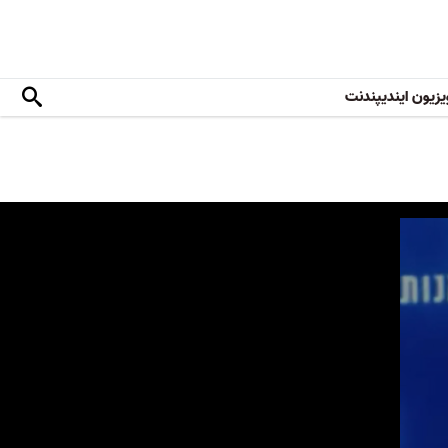
یزیون ایندیپندنت