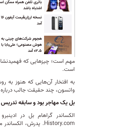
باتری تلفن همراه ممکن ا
اشتباه باشد
نسخ
آمد
هجوم شرکت‌های چینی به با
هوش مصنوعی؛ علی‌بابا با 
۲.۵» آمد
مهم است؛ چیزهایی که فهمیدنشان 
است.
به افتخار آن‌هایی که هنوز به ر
واتسون، چند حقیقت جالب درباره تل
بل یک مهاجر بود و سابقه تدریس
الکساندر گراهام بل در ادینبر
History.com. پدرش، ال