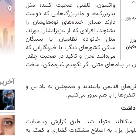
ست
واتسون، تلفنی صحبت کنند؛ مثل
پدربزرگ‌ها و مادربزرگ‌هایی که دوست
ه ارزان‌قیمت آیفون ۱۶ به بازار
دارند صدای خنده‌های نوه‌هایشان را
بشنوند، افرادی که از عزیزانشان دورند،
مثل خانواده‌ نظامیان یا بستگان
زار
ساکن کشورهای دیگر، یا خبرنگارانی که
«کوئن
می‌دانند لحن و تاکید در صحبت چقدر
در پیام‌های متنی اگر نگوییم غیرممکن، سخت
آخرین
وش‌های قدیمی پایبندند و همچنین به یاد بل و
فن‌ها را با هم مرور می‌کنیم.
 داشت
و اسکاتلند متولد شد. طبق گزارش وب‌سایت
کساندر ملویل بل، به اصلاح مشکلات گفتاری و کمک به