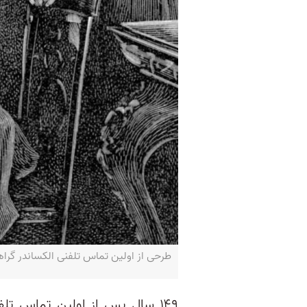
طرحی از اولین تماس تلفنی الکساندر گراهام بل، 