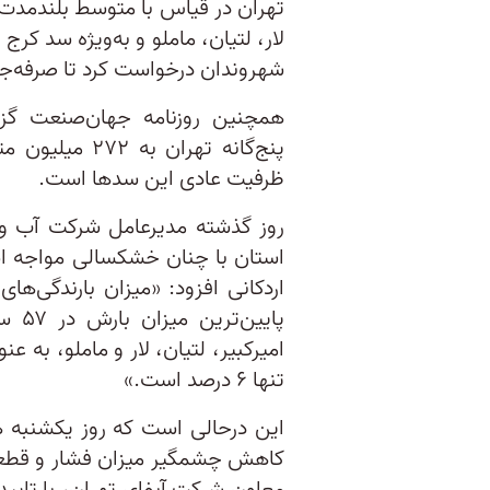
تهران در قیاس با متوسط بلندمدت،
لار، لتیان، ماملو و به‌ویژه سد کرج
شهروندان درخواست کرد تا صرفه‌ج
همچنین روزنامه جهان‌صنعت گز
ظرفیت عادی این سدها است.
روز گذشته مدیرعامل شرکت آب و ف
اردکانی افزود: «میزان بارندگی‌ها
پایی
امیرکبیر، لتیان، لار و ماملو، به 
تنها ۶ درصد است.»
این درحالی است که روز یکشنبه هف
کاهش چشمگیر میزان فشار و قطع