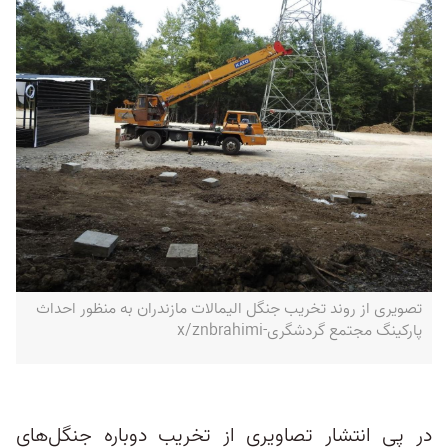
تصویری از روند تخریب جنگل الیمالات مازندران به منظور احداث
پارکینگ مجتمع گردشگری-x/znbrahimi
در پی انتشار تصاویری از تخریب دوباره جنگل‌های