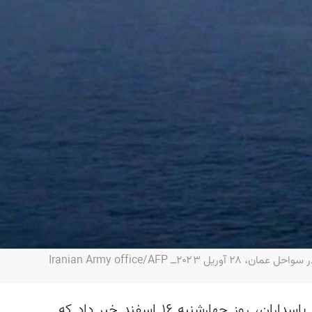
ـ Iranian Army office/AFP
خبرگزاری تسنیم، وابسته به سپاه پاسداران، روز چهارشنبه ۱۶ اسفند خبر داد که