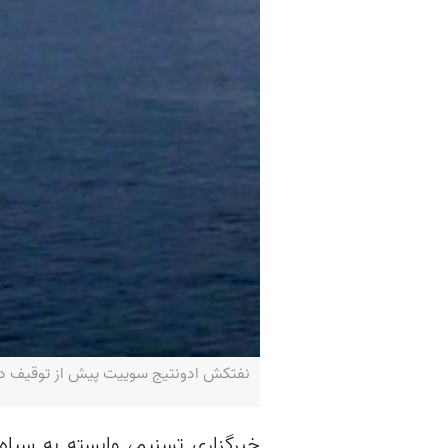
نفتکش ادونتیج سوییت پیش از توقیف در سواحل عمان، ۲۸ آوریل ۲۰۲۳‌ـ