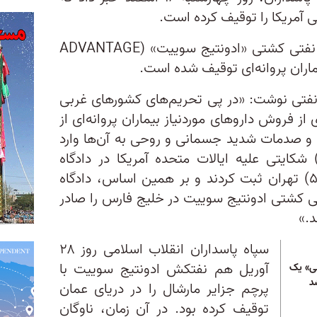
 آمریکا را توقیف کرده است.
به گزارش این خبرگزاری، محموله نفتی کشتی «ادونتیج سوییت» (ADVANTAGE
نفتی نوشت: «در پی تحریم‌‌های کشورهای غربی
 از فروش داروهای موردنیاز بیماران پروانه‌ای از
صدمات شدید جسمانی و روحی به آن‌ها وارد
ان پروانه‌ای (EB/ئی‌بی) شکایتی علیه ایالات متحده آمریکا در دادگاه
حقوقی روابط بین‌الملل (شعبه ۵۵) تهران ثبت کردند و بر همین اساس، دادگاه
 کشتی ادونتیج سوییت در خلیج فارس را صادر
.»
سپاه پاسداران انقلاب اسلامی روز ۲۸
آوریل هم نفتکش ادونتیج سوییت با
لی» یک
د
پرچم جزایر مارشال را در دریای عمان
توقیف کرده بود. در آن زمان، ناوگان