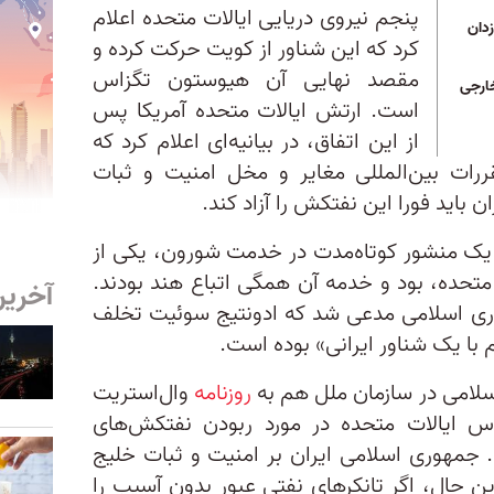
پنجم نیروی دریایی ایالات متحده اعلام
زدان
کرد که این شناور از کویت حرکت کرده و
مقصد نهایی آن هیوستون تگزاس
ارجی
است. ارتش ایالات متحده آمریکا پس
از این اتفاق، در بیانیه‌ای اعلام کرد که
ررات بین‌المللی مغایر و مخل امنیت و ثبات
باید فورا این نفتکش را آزاد کند.
ک منشور کوتاه‌مدت در خدمت شورون، یکی از
متحده، بود و خدمه آن همگی اتباع هند بودند.
آخرین
ی اسلامی مدعی شد که ادونتیج سوئیت تخلف
م با یک شناور ایرانی» بوده است.
سلامی در سازمان ملل هم به
روزنامه
وال‌استریت
اس ایالات متحده در مورد ربودن نفتکش‌های
م. جمهوری اسلامی ایران بر امنیت و ثبات خلیج
این حال، اگر تانکرهای نفتی عبور بدون آسیب را