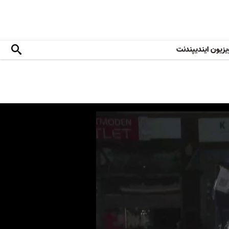
یزیون ایندیپندنت