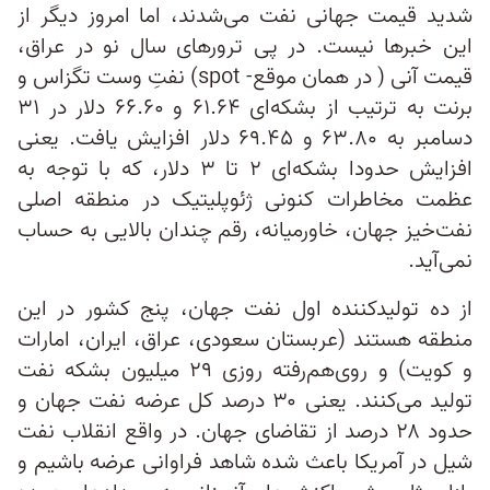
شدید قیمت جهانی نفت می‌شدند، اما امروز دیگر از
این خبرها نیست. در پی ترورهای سال نو در عراق،
قیمت آنی ( در همان موقع- spot) نفتِ وست تگزاس و
برنت به ترتیب از بشکه‌ای ۶۱.۶۴ و ۶۶.۶۰ دلار در ۳۱
دسامبر به ۶۳.۸۰ و ۶۹.۴۵ دلار افزایش یافت. یعنی
افزایش حدودا بشکه‌ای ۲ تا ۳ دلار، که با توجه به
عظمت مخاطرات کنونی ژئوپلیتیک در منطقه اصلی
نفت‌خیز جهان، خاورمیانه، رقم چندان بالایی به حساب
نمی‌آید.
از ده تولیدکننده اول نفت جهان، پنج کشور در این
منطقه هستند (عربستان سعودی، عراق، ایران، امارات
و کویت) و روی‌هم‌رفته روزی ۲۹ میلیون بشکه نفت
تولید می‌کنند. یعنی ۳۰ درصد کل عرضه نفت جهان و
حدود ۲۸ درصد از تقاضای جهان. در واقع انقلاب نفت
شیل در آمریکا باعث شده شاهد فراوانی عرضه باشیم و