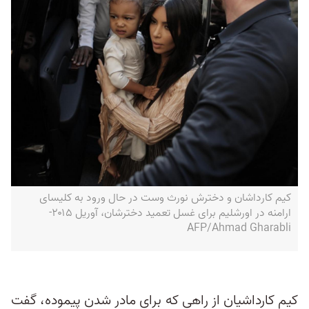
کیم کارداشان و دخترش نورث وست در حال ورود به کلیسای
ارامنه در اورشلیم برای غسل تعمید دخترشان، آوریل ۲۰۱۵-
AFP/Ahmad Gharabli
کیم کارداشیان از راهی که برای مادر شدن پیموده، گفت