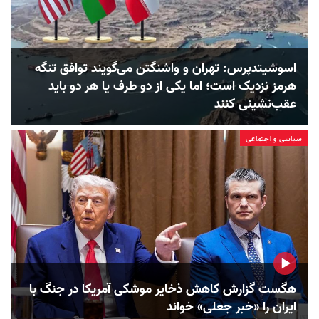
اسوشیتدپرس: تهران و واشنگتن می‌گویند توافق تنگه
هرمز نزدیک است؛ اما یکی از دو طرف یا هر دو باید
عقب‌نشینی کنند
سیاسی و اجتماعی
هگست گزارش کاهش ذخایر موشکی آمریکا در جنگ با
ایران را «خبر جعلی» خواند