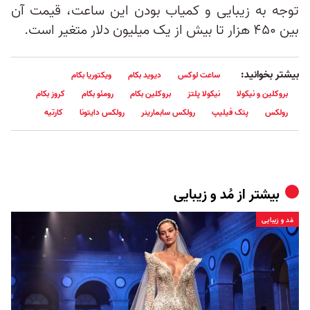
توجه به زیبایی و کمیاب بودن این ساعت، قیمت آن
بین ۴۵۰ هزار تا بیش از یک میلیون دلار متغیر است.
بیشتر بخوانید:
ساعت لوکس
دیوید بکام
ویکتوریا بکام
بروکلین و نیکولا
نیکولا پلتز
بروکلین بکام
رومئو بکام
کروز بکام
رولکس
پتک فیلیپ
رولکس سابمارینر
رولکس دایتونا
کارتیه
بیشتر از
مُد و زیبایی
مُد و زیبایی