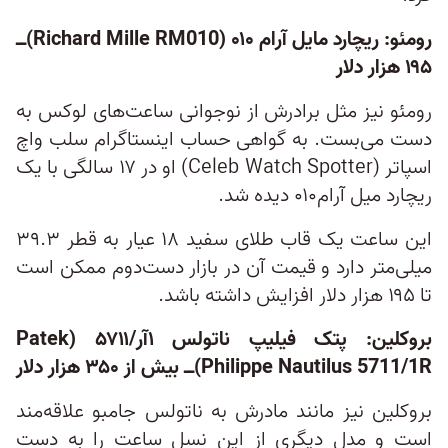
رومئو: ریچارد مایل آرام ۰۱۰‌ (Richard Mille RM010)ــ
۱۹۵ هزار دلار
رومئو نیز مثل برادرش از نوجوانی ساعت‌های لوکس به
دست می‌بست. به گواهی حساب اینستاگرام سلب‌ واچ
اسپاتر (Celeb Watch Spotter) او در ۱۷ سالگی با یک
ریچارد میل آرام۰۱۰ دیده شد.
این ساعت یک قاب طلای سفید ۱۸ عیار به قطر ۳۹.۳
میلی‌متر دارد و قیمت آن در بازار دست‌دوم ممکن است
تا ۱۹۵ هزار دلار افزایش داشته باشد.
بروکلین: پتک فیلیپ ناتولس ۱‌آر/۵۷۱۱ (Patek
Philippe Nautilus 5711/1R)ــ بیش از ۳۵۰ هزار دلار
بروکلین نیز مانند مادرش به ناتولس جامبو علاقه‌مند
است و مدل دیگری از این نسل ساعت را به دست