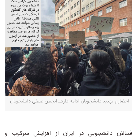
احضار و تهدید دانشجویان ادامه داردــ انجمن صنفی دانشجویان
فعالان دانشجویی در ایران از افزایش سرکوب و