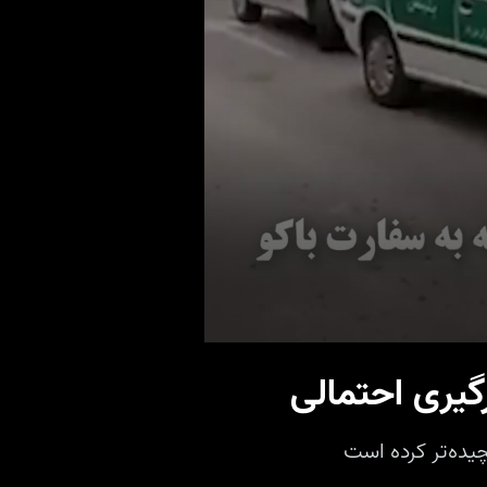
0
seconds
گیری احتمالی
of
36
seconds
Volume
90%
چیده‌تر کرده است