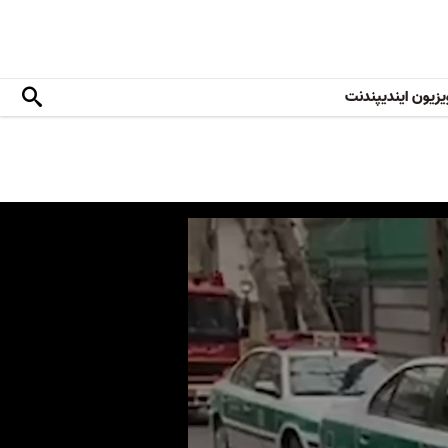
یزیون ایندیپندنت