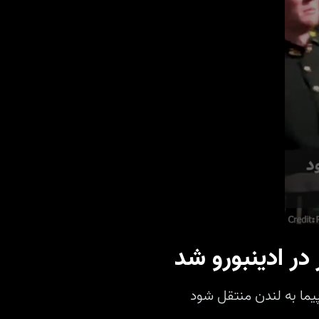
0
seconds
در ادینبورو شد
of
59
seconds
Volume
90%
پیما به لندن منتقل شود