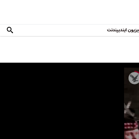
یزیون ایندیپندنت