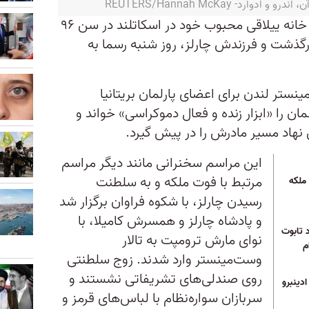
رد- REUTERS/Hannah McKay
ملکه الیزابت دوم، روز پنجشنبه در خانه ییلاقی محبوب خود در اسکاتلند در سن ۹۶
ال سلطنت درگذشت و فرزندش چارلز، روز شنبه رسما به
ینستر لندن برای اعضای پارلمان بریتانیا
ان را «ابزار زنده و فعال دموکراسی» خواند و
نهاد مسیر مادرش را در پیش گیرد.
این مراسم سخنرانی مانند دیگر مراسم
مرتبط با فوت ملکه و به سلطنت
ملکه
رسیدن چارلز، با شکوه فراوان برگزار شد
و پادشاه چارلز و همسرش کامیلا، با
د تابوت
نوای مارش ترومپت به تالار
م
وست‌مینستر وارد شدند. زوج سلطنتی
روی صندلی‌های تشریفاتی نشستند و
ادینبرو
سربازان سواره‌نظام با لباس‌های قرمز و