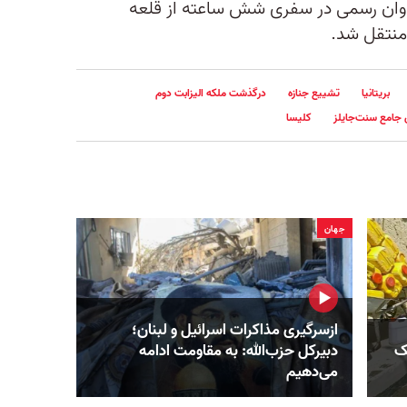
اروان رسمی در سفری شش ساعته از قلعه
 منتقل شد.
بریتانیا
تشییع جنازه
درگذشت ملکه الیزابت دوم
جامع سنت‌جایلز
کلیسا
جهان
ازسرگیری مذاکرات اسرائیل و لبنان؛
ک‌
دبیرکل حزب‌الله: به مقاومت ادامه
می‌دهیم