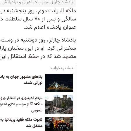
پادشاه چارلز سوم و خواهران و برادرانش آن، اندرو و ادوا
سالگی و پس از ۷۰ س
عنوان پادشاه اعلام شد.
پادشاه چارلز، روز دوشنبه در وست‌م
سخنرانی کرد. او در این سخنان پارلم
متعهد شد که در حفظ استقلال این 
بیشتر بخوانید
بناهای مشهور جهان به یاد 
نورانی شدند
مردم ادینبورو در انتظار ورو
ملکه؛ آغاز مراسم ادای احترا
عمومی
تابوت ملکه فقید بریتانیا به 
منتقل شد