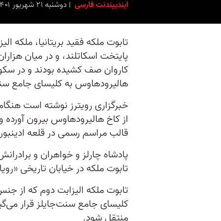
ایندیپندنت فارسی
دوشنبه ۲۱ شهریور ۱۴۰۱ برابر با ۱۲ سِپتامبر ۲۰۲۲ ۱۹:۳۰
پایتخت اسکاتلند، و در میان هزاران
کاروان صف کشیده بودند و در سکوت 
هالیرود‌هاوس به کلیسای جامع سن
خبرگزاری رویترز نوشته است هنگام
از کاخ هالیرودهاوس بیرون آورده و د
قالب مراسم رسمی در قلعه ادینب
پادشاه چارلز و خواهران و برادرانش
تابوت ملکه در خیابان تاریخی «رویال
تابوت ملکه الیزابت دوم که از جن
کلیسای جامع سنت‌جایلز قرار می‌گیرد
منتقل شود.