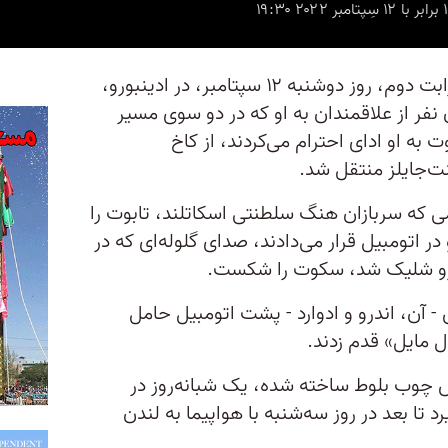
تابوت ملکه فقید بریتانیا، ملکه الیزابت دوم، روز دوشنبه ۱۲ سپتامبر، در ادینبورو،
 نفر از علاقمندان به او که در دو سوی مسیر
به او ادای احترام می‌کردند، از کاخ
ت‌جایلز منتقل شد.
ی که سربازان هنگ سلطنتی اسکاتلند، تابوت را
ر اتومبیل قرار می‌دادند، صدای گلوله‌ای که در
ورو شلیک شد، سکوت را شکست.
 - آن، اندرو و ادوارد - پشت اتومبیل حامل
 مایل»‌ قدم زدند.
س چوب بلوط ساخته شده، یک شبانه‌روز در
 تا بعد در روز سه‌شنبه با هواپیما به لندن