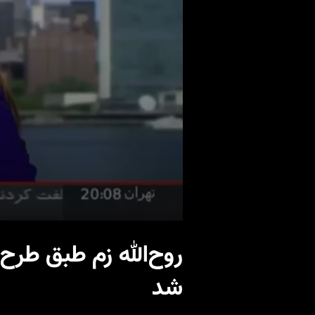
روح‌الله زم طبق طرح
شد