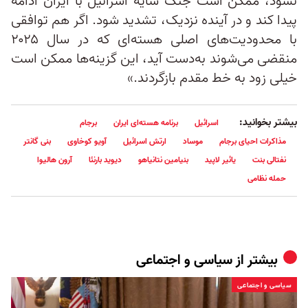
نشود، ممکن است جنگ سایه اسرائیل با ایران ادامه
پیدا کند و در آینده نزدیک، تشدید شود. اگر هم توافقی
با محدودیت‌های اصلی هسته‌ای که در سال ۲۰۲۵
منقضی می‌شوند به‌دست آید، این گزینه‌ها ممکن است
خیلی زود به خط مقدم بازگردند.»
بیشتر بخوانید:
اسرائیل
برنامه هسته‌ای ایران
برجام
مذاکرات احیای برجام
موساد
ارتش اسرائیل
آویو کوخاوی
بنی گانتر
نفتالی بنت
یائیر لاپید
بنیامین نتانیاهو
دیوید بارنئا
آرون هالیوا
حمله نظامی
بیشتر از
سیاسی و اجتماعی
سیاسی و اجتماعی