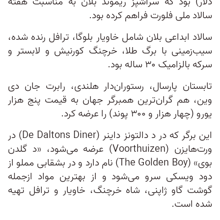
دلار) بود که سرآشپز ریموند بلان به مناسبت هفته
سالاد ملی فلورت فراهم کرده بود.
سالاد ابداعی بلان شامل خاویار بلوگا، ترافل رنده شده،
سیب‌زمینی با برگ طلا، خرچنگ کورنیش و لابستر و
سرکه بالزامیک ۳۰ ساله بود.
تابستان پارسال، رستوران‌دار هلندی، رابرت جان دی
وین، هم گران‌ترین همبرگر جهان به قیمت پنج هزار
یورو (چهار هزار و ۳۰۰ پوند) را عرضه کرد.
این برگر که در د دالتونز داینر (De Daltons Diner) در
ورت‌هایزن (Voorthuizen) عرضه می‌شود، «د گلدن
بوی» (The Golden Boy) نام دارد و در بشقابی مملو از
دود ویسکی سرو می‌شود و از بهترین مواد ازجمله
گوشت گاو ژاپنی، شاه خرچنگ، خاویار و ترافل تهیه
شده است.