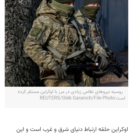
روسیه نیروهای نظامی زیادی در مرز با اوکراین مستقر کرده
است-REUTERS/Gleb Garanich/File Photo
اوکراین حلقه ارتباط دنیای شرق و غرب است و این