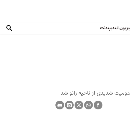
یزیون ایندیپندنت