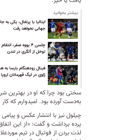
یافت یا خیر.
بیشتر بخوانید
ایتالیا یا پرتغال، یکی به جا
جهانی نخواهد رفت
چلسی ۴ یووه صفر، انتق
توخل از آلگری در لندن
فینال زودهنگام بارسا به هم
ژاوی در لیگ قهرمانان اروپا
سختی بود چرا که او در بهترین شر
به‌دست آورده بود. امیدوارم که کار
چیلول نیز با انتشار عکس و پیام
پرده برداشت و گفت: «از این اتفاق
لذت بردن از فوتبال در تیم موردع