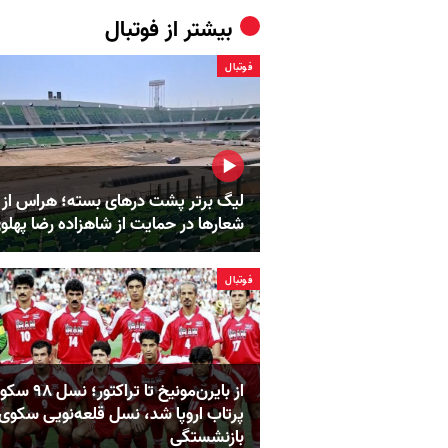
بیشتر از
فوتبال
فوتبال
لیگ برتر پشت درهای بسته؛ هراس از
شعارها در حمایت از شاهزاده رضا پهلو
فوتبال
از بایرن‌مونیخ تا تراکتور؛ ن
پرتاب اروپا شد، نسل قلعه‌نویی سکوی
بازنشستگی