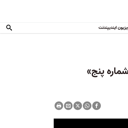
یزیون ایندیپندنت
ماره پنج»