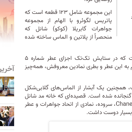
این مجموعه شامل ۱۲۳ قطعه است که
پاتریس لگوئرو با الهام از مجموعه
جواهرات گابریلا (کوکو) شانل که
منحصراً از پلاتین و الماس ساخته شده
گردنبند ۵۵٫۵۵ مانند شعری است که در ستایش تک‌تک اجزای عطر شماره ۵
م به این عطر و بطری نمادین معروفش، همه‌چیز
آخرین
 ۴۲ الماس باگت، همچنین یک آبشار از الماس‌های گلابی‌شکل
ن گنجانده شده است. قصیده‌ای که خانه مد شانل
برای محبوب‌ترین میراثش Chanel N ° 5، سروده، نمادی از اتحاد جواهرات و عطر
 بسیار دوست داشت.