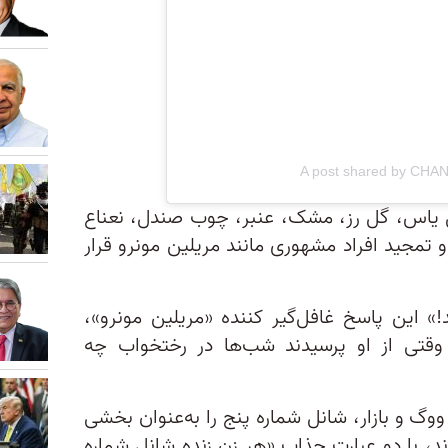
A post shared by CHANE
ل یاس، گل رز، مشک، عنبر، چوب صندل، نعناع
تمجید افراد مشهوری مانند مریلین مونرو قرار
» این پاسخ غافل‌گیر کننده‌ «مریلین مونرو»،
، وقتی از او پرسیدند شب‌ها در رختخواب چه
هور مد، ووگ و بازار، شانل شماره پنج را به‌عنوان بخشی
دند، با دو عبارت جذاب «هر زن زنده شانل شماره