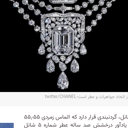
واهرات و عطر است-twitter/CHANEL
در قلب مجموعه جواهرات جدید شانل، گردنبندی قرار دارد که الماس زمردی ۵۵٫۵۵
قیراطی باشکوه دارد. این الماس یادآور درخشش صد ساله عطر شماره ۵ شانل